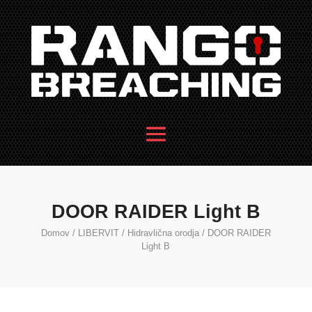
DOOR RAIDER Light B
Domov
/
LIBERVIT
/
Hidravlična orodja
/ DOOR RAIDER
Light B