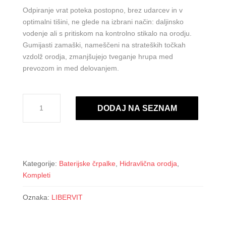
Odpiranje vrat poteka postopno, brez udarcev in v
optimalni tišini, ne glede na izbrani način: daljinsko
vodenje ali s pritiskom na kontrolno stikalo na orodju.
Gumijasti zamaški, nameščeni na strateških točkah
vzdolž orodja, zmanjšujejo tveganje hrupa med
prevozom in med delovanjem.
DOOR
DODAJ NA SEZNAM
RAIDER
Light
B
količina
Kategorije:
Baterijske črpalke
,
Hidravlična orodja
,
Kompleti
Oznaka:
LIBERVIT