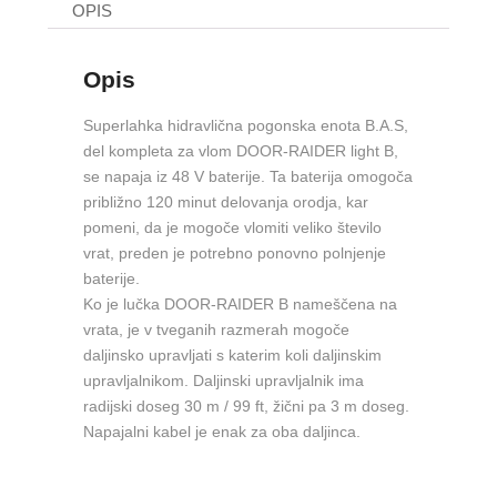
OPIS
Opis
Superlahka hidravlična pogonska enota B.A.S,
del kompleta za vlom DOOR-RAIDER light B,
se napaja iz 48 V baterije. Ta baterija omogoča
približno 120 minut delovanja orodja, kar
pomeni, da je mogoče vlomiti veliko število
vrat, preden je potrebno ponovno polnjenje
baterije.
Ko je lučka DOOR-RAIDER B nameščena na
vrata, je v tveganih razmerah mogoče
daljinsko upravljati s katerim koli daljinskim
upravljalnikom. Daljinski upravljalnik ima
radijski doseg 30 m / 99 ft, žični pa 3 m doseg.
Napajalni kabel je enak za oba daljinca.