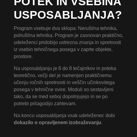
POTEK IN VSEBINA
USPOSABLJANJA?
Program vsebuje dva sklopa: Nerušilna tehnika,
polrušilna tehnika. Program je zasnovan praktično,
udeleženci pridobijo ustrezna znanja in spretnosti
iz vsebin tehničnega posega v zaprte objekte,
prostore.
Na usposabljanju je 6 do 8 tečajnikov in poteka
teoretično, večji del je namenjen praktičnemu
učenju ročnih spretnosti in veščin učinkovitega
posega v tehnične ovire. Moduli so sestavljeni
tako, da se med seboj dopolnjujejo in se po
potrebi prilagodijo zahtevam.
Na koncu usposabljanja vsak udeleženec dobi
dokazilo o opravljenem izobraževanju
.