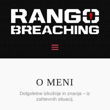
O MENI
Dolgoletne izkušnje in znanja – iz
zahtevnih situacij.