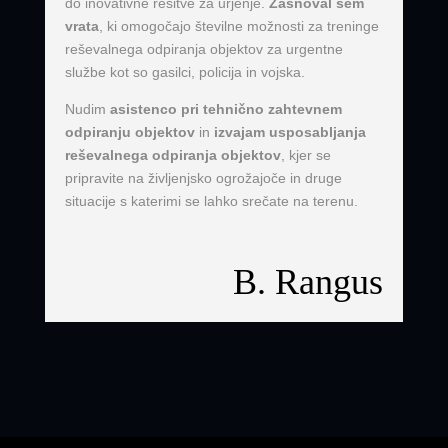
do inovativne rešitve za urjenje.
Zasnoval sem
vrata
, ki omogočajo številne možnosti za treninge
reševalnega odpiranja objektov za urgentne
službe kot so gasilci, policija in vojska.
Nudim
asistenco pri tehnično zahtevnem
odpiranju objektov
in
izvajam usposabljanja
reševalnega odpiranja objektov
, kjer se
pripravite na življenjsko ogrožajoče in druge
situacije s katerimi se lahko srečate na terenu.
B. Rangus