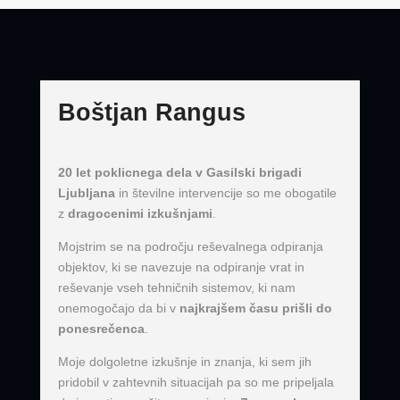
Boštjan Rangus
20 let poklicnega dela v Gasilski brigadi
Ljubljana
in številne intervencije so me obogatile
z
dragocenimi izkušnjami
.
Mojstrim se na področju reševalnega odpiranja
objektov, ki se navezuje na odpiranje vrat in
reševanje vseh tehničnih sistemov, ki nam
onemogočajo da bi v
najkrajšem času prišli do
ponesrečenca
.
Moje dolgoletne izkušnje in znanja, ki sem jih
pridobil v zahtevnih situacijah pa so me pripeljala