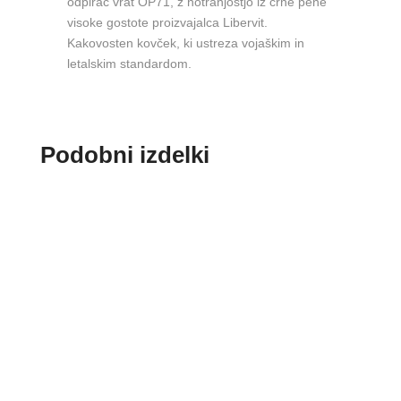
odpirač vrat OP71, z notranjostjo iz črne pene
visoke gostote proizvajalca Libervit.
Kakovosten kovček, ki ustreza vojaškim in
letalskim standardom.
Podobni izdelki