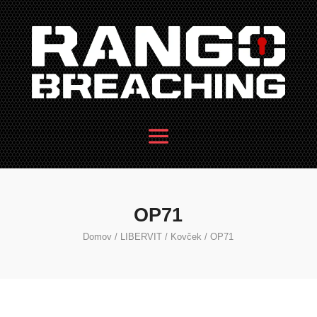
OP71
Domov
/
LIBERVIT
/
Kovček
/ OP71