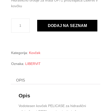
Hidravlično orodje za vrata OP71 proizvajalca Libervit v
kovčku
OP71
DODAJ NA SEZNAM
količina
Kategorija:
Kovček
Oznaka:
LIBERVIT
OPIS
Opis
Vodotesen kovček PELICASE za hidravlični